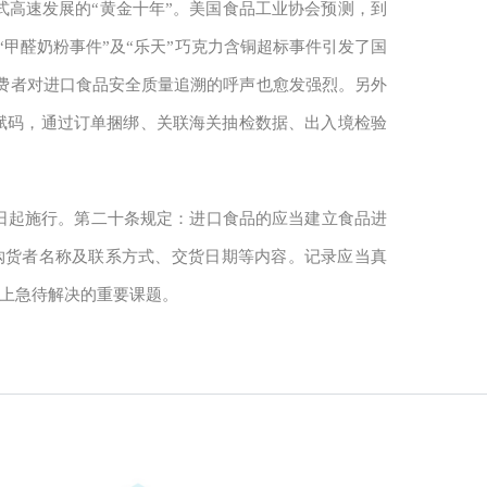
高速发展的“黄金十年”。美国食品工业协会预测，到
“甲醛奶粉事件”及“乐天”巧克力含铜超标事件引发了国
费者对进口食品安全质量追溯的呼声也愈发强烈。另外
箱上赋码，通过订单捆绑、关联海关抽检数据、出入境检验
月1日起施行。第二十条规定：进口食品的应当建立食品进
购货者名称及联系方式、交货日期等内容。记录应当真
题上急待解决的重要课题。