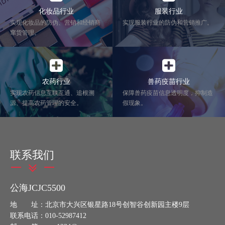
化妆品行业
服装行业
实现化妆品的防伪、营销和经销商
实现服装行业的防伪和营销推广。
窜货管理。
农药行业
兽药疫苗行业
实现农药信息互联互通、追根溯
保障兽药疫苗信息透明度，抑制造
源、提高农药管理的安全。
假现象。
联系我们
公海JCJC5500
地 址：北京市大兴区银星路18号创智谷创新园主楼9层
联系电话：010-52987412