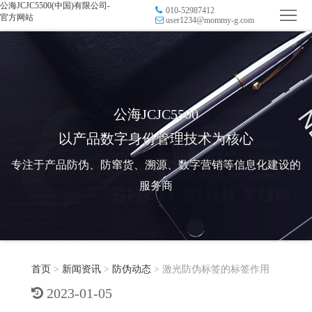
公海JCJC5500(中国)有限公司-
010-52987412
首
官方网站
user1234@mommy-g.com
页
品
牌
防
防
窜
RFID
公海JCJC5500
以产品数字身份管理技术为核心
伪
溯
电
专注于产品防伪、防窜货、溯源、数字营销等信息化建设的
源
子
数
服务商
标
字
智
签
营
慧
行
系
首页
>
新闻资讯
>
防伪动态
>
激光防伪标签的标签作用
销
智
业
关
2023-01-05
统
能
应
于
新