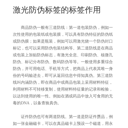
New
激光防伪标签的标签作用
用
我
闻
日
们
资
文
商品防伪一般有三道防线：第一道包装防伪，例如一
次性使用的包装纸或包装膜，可以具有防伪特征的防伪纸
讯
版
或防伪膜；如果是瓶装，例如可以用激光烧一个防伪封口
标记，也可以采用防伪包装结构等。第二道防线是在商品
或包装上加贴防伪标志，有激光全息、印刷防伪、核微孔
防伪、标记分布防伪、数码防伪等等。一般使用多重综合
防伪，并可用电话、手机等方式，把商品上代表其唯一身
份的号码输进去，即可从返回信息中得知真伪。第三道防
线叫内涵防伪，即在商品中或商品包装上采用材料特征，
利用材料不可转移复制，使用材料特征量的记录和检验，
以达到使用的唯一性。例如在酒或药品中放入可食用的无
毒的DNA，以备查验真伪。
证件防伪也可有两道防线。第一道是防证件赝品，例
如一张金融磁卡，可以在真品磁卡上预设一个磁道，用永