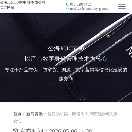
公海JCJC5500(中国)有限公司-
010-52987412
首
官方网站
user1234@mommy-g.com
页
品
牌
防
防
窜
RFID
公海JCJC5500
以产品数字身份管理技术为核心
伪
溯
电
专注于产品防伪、防窜货、溯源、数字营销等信息化建设的
源
子
数
服务商
标
字
智
签
营
慧
行
系
首页
>
新闻资讯
>
信任的桥梁：阳澄湖大闸蟹溯源码的重
销
智
业
关
要性
统
能
应
于
新
发布时间：2026-05-06 11:38