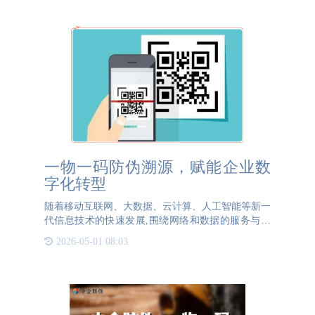
一物一码防伪溯源，赋能企业数
字化转型
随着移动互联网、大数据、云计算、人工智能等新一
代信息技术的快速发展,围绕网络和数据的服务与应
用呈现爆发式增长，同时也显现出这方面的巨大商业
2026-05-01 08:03
价值与未来发展潜力。在数字营销领域，“一物一
码”与大数据的能力