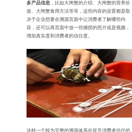
多产品信息
，比如大闸蟹的介绍、大闸蟹的营养价
值、大闸蟹食用方法等等，这些内容的设置都是取
决于企业想要在溯源页面中让消费者了解哪些内
容，还可以再页面中放一些捕捞的照片或是视频，
增加真实度和消费者的信任度。
这样一个较为完整的溯源体系在提升消费者信任的