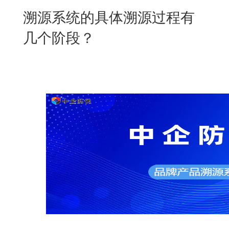
New
溯源系统的具体溯源过程有
用
我
闻
日
几个阶段？
们
资
文
讯
版