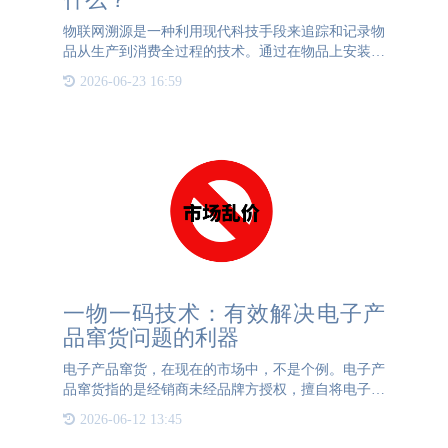
物联网溯源是一种利用现代科技手段来追踪和记录物
品从生产到消费全过程的技术。通过在物品上安装传
感器、二维码或RFID标签等设备，可以实时采集和
2026-06-23 16:59
传输数据，记录下物品的生产日期、地点、质检情
况、运输路径等重
一物一码技术：有效解决电子产
品窜货问题的利器
电子产品窜货，在现在的市场中，不是个例。电子产
品窜货指的是经销商未经品牌方授权，擅自将电子产
品跨越指定销售区域进行销售的现象。这种行为对企
2026-06-12 13:45
业和消费者都会带来一定的危害：1、扰乱市场价