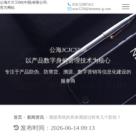
公海JCJC5500(中国)有限公司-
010-52987412
首
官方网站
user1234@mommy-g.com
页
品
牌
防
防
窜
RFID
公海JCJC5500
以产品数字身份管理技术为核心
伪
溯
电
专注于产品防伪、防窜货、溯源、数字营销等信息化建设的
源
子
数
服务商
标
字
智
签
营
慧
行
系
首页
>
新闻资讯
>
溯源系统的具体溯源过程有几个阶段？
销
智
业
关
发布时间：2026-06-14 09:13
统
能
应
于
新