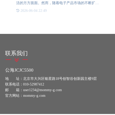
活的方方面面。然而，随着电子产品市场的不断扩大
和产品的多样化，如何确保每一款产品的品质、追踪
2026-06-04 22:49
其生产流程、验证真伪，成为了消费者和生产商共同
关注的焦点。在此
联系我们
公海JCJC5500
地 址：北京市大兴区银星路18号创智谷创新园主楼9层
联系电话：010-52987412
邮 箱：user1234@mommy-g.com
官方网站：mommy-g.com