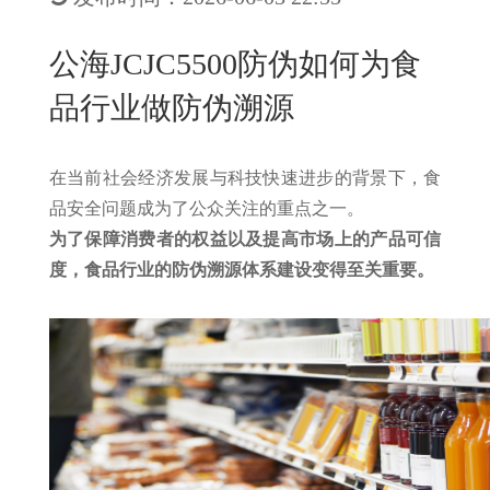
New
用
我
闻
日
公海JCJC5500防伪如何为食
们
资
文
品行业做防伪溯源
讯
版
在当前社会经济发展与科技快速进步的背景下，食
品安全问题成为了公众关注的重点之一。
为了保障消费者的权益以及提高市场上的产品可信
度，食品行业的防伪溯源体系建设变得至关重要。