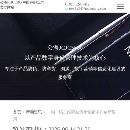
公海JCJC5500(中国)有限公司-
010-52987412
首
官方网站
user1234@mommy-g.com
页
品
牌
防
防
窜
RFID
公海JCJC5500
以产品数字身份管理技术为核心
伪
溯
电
专注于产品防伪、防窜货、溯源、数字营销等信息化建设的
源
子
数
服务商
标
字
智
签
营
慧
行
系
首页
>
新闻资讯
>
一物一码二维码在酒水营销中的创新应
销
智
业
关
用
统
能
应
于
新
发布时间：2026-06-14 21:30