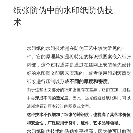
New
纸张防伪中的水印纸防伪技
用
我
闻
日
术
们
资
文
讯
版
水印纸的水印技术是在防伪工艺中较为常见的一
种。它的原理其实是将特定的标识或图案嵌入纸张
内部，这个过程通常是通过在丝网上安装预先设计
好的水印图文印版来实现的，或者使用印刷滚筒对
纸浆进行压制以形成
不同的厚度和密度
。
由于这些图文部分的纸浆密度存在差异，它们在加工过程
中会
形成不同的透光度
。因此，当光线透过纸张时，可以
清晰地看到原本设计的图案或文字。
这种技术不仅增加了纸张的辨识度，也提高了其艺术价值
和安全性，广泛应用于货币、证件、艺术品等领域。
水印纸防伪技术的防伪水平很高，因为他可以做到