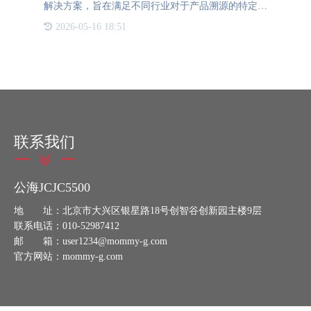
解决方案，旨在满足不同行业对于产品溯源的特定需
求。公海JCJC5500防伪溯源追踪平台深刻理解各行业
2026-05-16 18:51
的痛点和监管要求，因此为每一个行业量身定制了专
属的溯源数据模板。这
联系我们
公海JCJC5500
地 址：北京市大兴区银星路18号创智谷创新园主楼9层
联系电话：010-52987412
邮 箱：user1234@mommy-g.com
官方网站：mommy-g.com