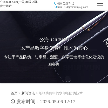
公海JCJC5500(中国)有限公司-
010-52987412
首
官方网站
user1234@mommy-g.com
页
品
牌
防
防
窜
RFID
公海JCJC5500
以产品数字身份管理技术为核心
伪
溯
电
专注于产品防伪、防窜货、溯源、数字营销等信息化建设的
源
子
数
服务商
标
字
智
签
营
慧
行
系
首页
>
新闻资讯
>
纸张防伪中的水印纸防伪技术
销
智
业
关
发布时间：2026-05-06 12:17
统
能
应
于
新