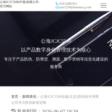
公海JCJC5500(中国)有限公司-
010-52987412
首
官方网站
user1234@mommy-g.com
页
品
牌
防
防
窜
RFID
公海JCJC5500
以产品数字身份管理技术为核心
伪
溯
电
专注于产品防伪、防窜货、溯源、数字营销等信息化建设的
源
子
数
服务商
标
字
智
签
营
慧
行
系
首页
>
新闻资讯
>
公海JCJC5500信诚(北京)防伪技术有限
销
智
业
关
公司专注防伪标签定制
统
能
应
于
新
发布时间：2026-06-07 19:39