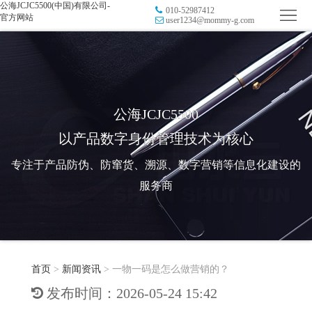
公海JCJC5500(中国)有限公司-
010-52987412
首
官方网站
user1234@mommy-g.com
页
品
牌
防
防
窜
RFID
公海JCJC5500
以产品数字身份管理技术为核心
伪
溯
电
专注于产品防伪、防窜货、溯源、数字营销等信息化建设的
源
子
数
服务商
标
字
智
签
营
慧
行
系
首页
>
新闻资讯
>
一物一码是怎么做营销的？
销
智
业
关
发布时间：2026-05-24 15:42
统
能
应
于
新