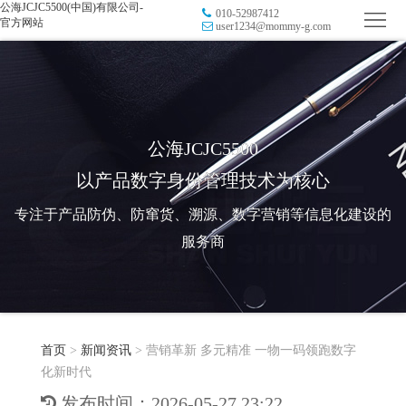
公海JCJC5500(中国)有限公司-
010-52987412
首
官方网站
user1234@mommy-g.com
页
品
牌
防
防
窜
RFID
公海JCJC5500
以产品数字身份管理技术为核心
伪
溯
电
专注于产品防伪、防窜货、溯源、数字营销等信息化建设的
源
子
数
服务商
标
字
智
签
营
慧
行
系
首页
>
新闻资讯
>
营销革新 多元精准 一物一码领跑数字
销
智
业
关
化新时代
统
能
应
于
新
发布时间：2026-05-27 23:22