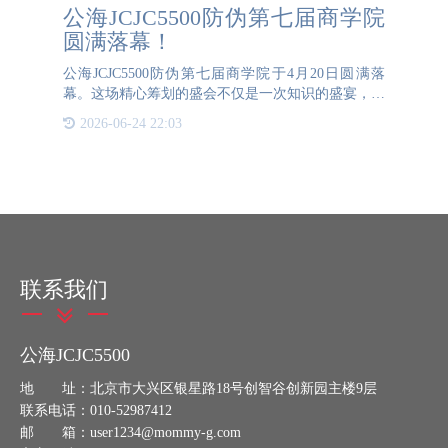
公海JCJC5500防伪第七届商学院
圆满落幕！
公海JCJC5500防伪第七届商学院于4月20日圆满落
幕。这场精心筹划的盛会不仅是一次知识的盛宴，更
是公司对全体业务人员个人成长与职业发展的深切关
2026-06-24 22:03
怀的体现。公海JCJC5500防伪商学院，这个承载着深
厚企业文化的活动，如
联系我们
公海JCJC5500
地 址：北京市大兴区银星路18号创智谷创新园主楼9层
联系电话：010-52987412
邮 箱：user1234@mommy-g.com