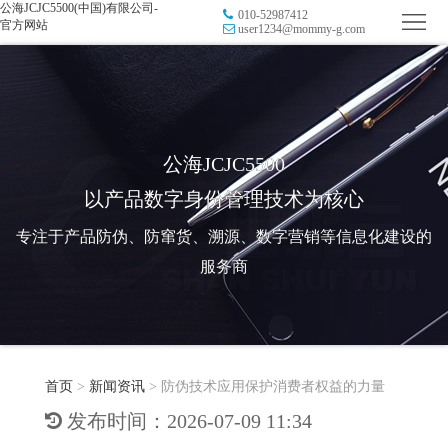
公海JCJC5500(中国)有限公司-
010-52987412
首
官方网站
user1234@mommy-g.com
页
品
牌
防
防
窜
RFID
公海JCJC5500
以产品数字身份管理技术为核心
伪
溯
电
专注于产品防伪、防窜货、溯源、数字营销等信息化建设的
源
子
数
服务商
标
字
智
签
营
慧
行
系
首页
>
新闻资讯
>
防伪技术应用保护消费者权益的力量
销
智
业
关
发布时间：2026-07-09 11:34
统
能
应
于
新