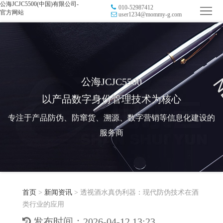
公海JCJC5500(中国)有限公司-
010-52987412
首
官方网站
user1234@mommy-g.com
页
品
牌
防
防
窜
RFID
公海JCJC5500
以产品数字身份管理技术为核心
伪
溯
电
专注于产品防伪、防窜货、溯源、数字营销等信息化建设的
源
子
数
服务商
标
字
智
签
营
慧
行
系
首页
>
新闻资讯
>
透视酒水真伪利器：现代防伪技术在酒
销
智
业
关
类行业的应用
统
能
应
于
新
发布时间：2026-04-12 13:23