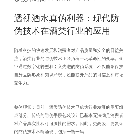
New
用
我
闻
日
透视酒水真伪利器：现代防
们
资
文
伪技术在酒类行业的应用
讯
版
随着科技的快速发展和消费者对产品质量和安全的日益关
注，酒类行业的防伪技术正经历着一场革命性的变革。企
业通过数字化转型和引入先进的防伪系统，不仅能够保护
自身品牌形象和知识产权，还能提升产品的可信度和市场
竞争力。
整体现状：目前，酒类防伪技术已成为行业发展的重要组
成部分。传统的防伪手段包装设计已基本无法满足消费者
对产品真实性和可追溯性的需求。因此，更高级、更复杂
的防伪技术不断涌现，包括一瓶一码
、