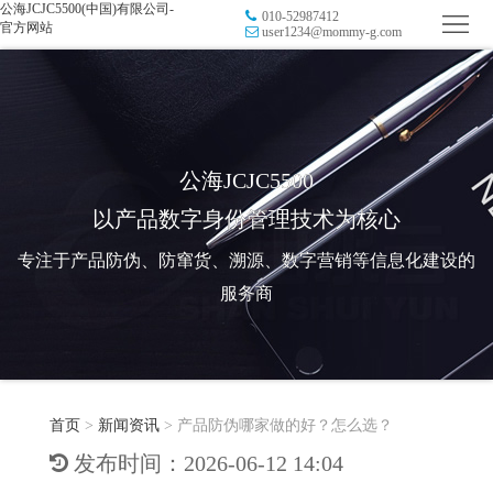
公海JCJC5500(中国)有限公司-
010-52987412
首
官方网站
user1234@mommy-g.com
页
品
牌
防
防
窜
RFID
公海JCJC5500
以产品数字身份管理技术为核心
伪
溯
电
专注于产品防伪、防窜货、溯源、数字营销等信息化建设的
源
子
数
服务商
标
字
智
签
营
慧
行
系
首页
>
新闻资讯
>
产品防伪哪家做的好？怎么选？
销
智
业
关
发布时间：2026-06-12 14:04
统
能
应
于
新