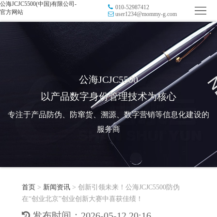
公海JCJC5500(中国)有限公司-
010-52987412
首
官方网站
user1234@mommy-g.com
页
品
牌
防
防
窜
RFID
公海JCJC5500
以产品数字身份管理技术为核心
伪
溯
电
专注于产品防伪、防窜货、溯源、数字营销等信息化建设的
源
子
数
服务商
标
字
智
签
营
慧
行
系
首页
>
新闻资讯
>
创新引领未来！公海JCJC5500防伪
销
智
业
关
在“创业北京”创业创新大赛中喜获佳绩！
统
能
应
于
新
发布时间：2026-05-12 20:16