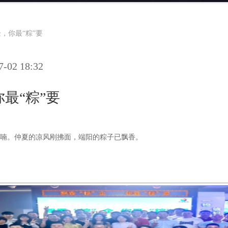
企，你最“粽”要
02 18:32
你最“粽”要
喃。仲夏的凉风刚拂面，端阳的粽子已飘香。