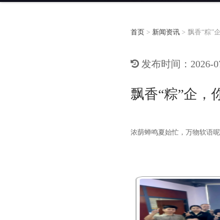
首页
>
新闻资讯
>
飘香“粽”
发布时间：2026-07-
飘香“粽”企，
浓荫蝉鸣夏始忙，万物软语呢