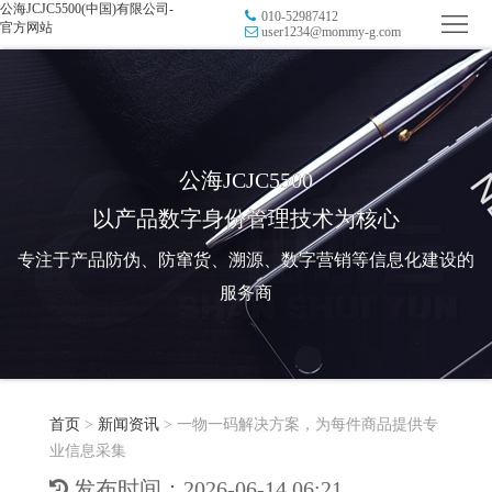
公海JCJC5500(中国)有限公司-
010-52987412
首
官方网站
user1234@mommy-g.com
页
品
牌
防
防
窜
RFID
公海JCJC5500
以产品数字身份管理技术为核心
伪
溯
电
专注于产品防伪、防窜货、溯源、数字营销等信息化建设的
源
子
数
服务商
标
字
智
签
营
慧
行
系
首页
>
新闻资讯
>
一物一码解决方案，为每件商品提供专
销
智
业
关
业信息采集
统
能
应
于
新
发布时间：2026-06-14 06:21