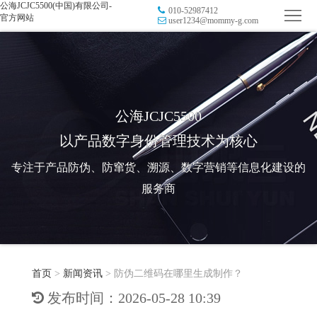
公海JCJC5500(中国)有限公司-
010-52987412
首
官方网站
user1234@mommy-g.com
页
品
牌
防
防
窜
RFID
公海JCJC5500
以产品数字身份管理技术为核心
伪
溯
电
专注于产品防伪、防窜货、溯源、数字营销等信息化建设的
源
子
数
服务商
标
字
智
签
营
慧
行
系
首页
>
新闻资讯
>
防伪二维码在哪里生成制作？
销
智
业
关
发布时间：2026-05-28 10:39
统
能
应
于
新