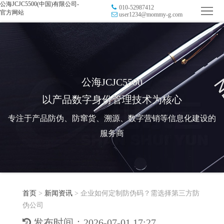
公海JCJC5500(中国)有限公司-
010-52987412
首
官方网站
user1234@mommy-g.com
页
品
牌
防
防
窜
RFID
公海JCJC5500
以产品数字身份管理技术为核心
伪
溯
电
专注于产品防伪、防窜货、溯源、数字营销等信息化建设的
源
子
数
服务商
标
字
智
签
营
慧
行
系
首页
>
新闻资讯
>
企业如何定制防伪码？需选择第三方防
销
智
业
关
伪公司
统
能
应
于
新
发布时间：2026-07-01 17:27