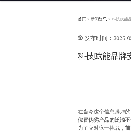
首页
>
新闻资讯
>
科技赋能
发布时间：2026-05-
科技赋能品牌
在当今这个信息爆炸的
假冒伪劣产品的泛滥不
为了应对这一挑战，
前