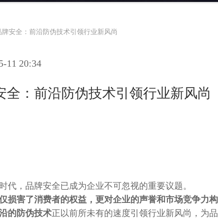
品牌安全：前沿防伪技术引领行业新风尚
11 20:34
安全：前沿防伪技术引领行业新风尚
时代，品牌安全已成为企业不可忽视的重要议题。
仅损害了消费者的权益，更对企业的声誉和市场竞争力构
沿的防伪技术
正以前所未有的速度引领行业新风尚，为品