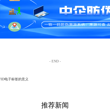
- END -
FID电子标签的意义
推荐新闻