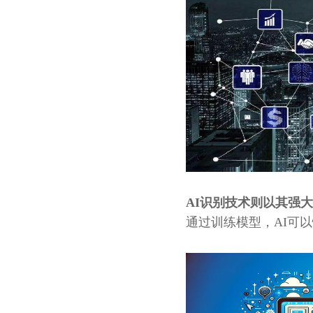
AI识别技术则以其强
通过训练模型，AI可