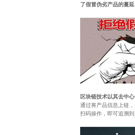
了假冒伪劣产品的蔓延
区块链技术以其去中心
通过将产品信息上链，
扫码操作，即可追溯到