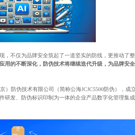
现，不仅为品牌安全筑起了一道坚实的防线，更推动了整
应用的不断深化，防伪技术将继续迭代升级，为品牌安全
京）防伪技术有限公司（简称公海JCJC5500防伪），成立
件研发、防伪标识印制为一体的企业产品数字化管理集成