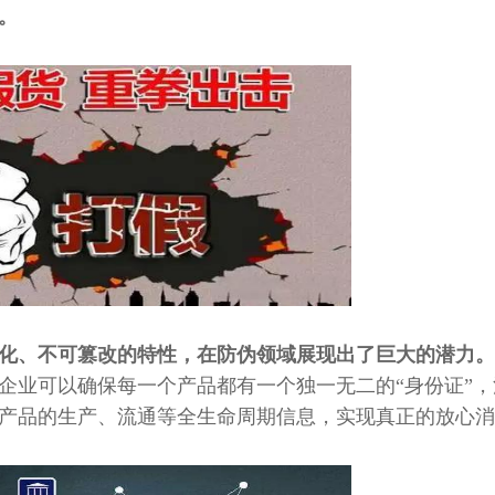
。
化、不可篡改的特性，在防伪领域展现出了巨大的潜力。
企业可以确保每一个产品都有一个独一无二的“身份证”
产品的生产、流通等全生命周期信息，实现真正的放心消