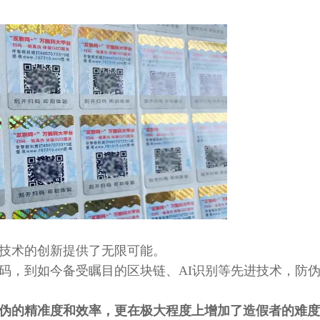
技术的创新提供了无限可能。
码，到如今备受瞩目的区块链、AI识别等先进技术，防
伪的精准度和效率，更在极大程度上增加了造假者的难度