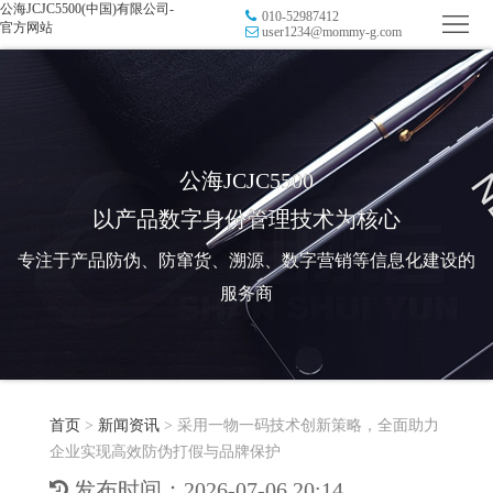
公海JCJC5500(中国)有限公司-
010-52987412
首
官方网站
user1234@mommy-g.com
页
品
牌
防
防
窜
RFID
公海JCJC5500
以产品数字身份管理技术为核心
伪
溯
电
专注于产品防伪、防窜货、溯源、数字营销等信息化建设的
源
子
数
服务商
标
字
智
签
营
慧
行
系
首页
>
新闻资讯
>
采用一物一码技术创新策略，全面助力
销
智
业
关
企业实现高效防伪打假与品牌保护
统
能
应
于
新
发布时间：2026-07-06 20:14