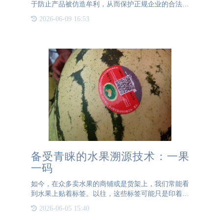
于防止产品被仿造牟利，从而保护正规企业的合法权
益。然而，许多企业在选择防伪标签时却缺乏明确的
2026-06-09 16:53
认识。本文将由公海JCJC5500防伪带领大家深入了解
防伪标签的主要分类
备受青睐的水果溯源技术：一果
一码
如今，在众多卖水果的商铺或是货架上，我们常能看
到水果上贴着标签。以往，这些标签可能只是印着水
果的商标、水果的产地。但现今，水果标签上除了商
2026-06-05 15:40
标、产地，还出现了二维码。那么，这些二维码究竟