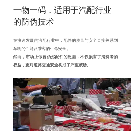
New
一物一码，适用于汽配行业
用
我
闻
日
的防伪技术
们
资
文
讯
版
在快速发展的汽配行业中，配件的质量与安全直接关系到
车辆的性能及乘客的生命安全。
然而，市场上假冒伪劣配件的泛滥，不仅损害了消费者的
权益，更对道路交通安全构成了严重威胁。