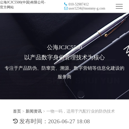
公海JCJC5500(中国)有限公司-
010-52987412
首
官方网站
user1234@mommy-g.com
页
品
牌
防
防
窜
RFID
公海JCJC5500
以产品数字身份管理技术为核心
伪
溯
电
专注于产品防伪、防窜货、溯源、数字营销等信息化建设的
源
子
数
服务商
标
字
智
签
营
慧
行
系
首页
>
新闻资讯
>
一物一码，适用于汽配行业的防伪技术
销
智
业
关
发布时间：2026-06-27 18:08
统
能
应
于
新