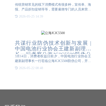
传统营销常见的线下消费模式有很多种，宣传单、海
报、产品折扣促销等等，需要雇佣专门的人员来营销
成本高。传统营销模式的最大优势是产品是产品消费
2026-05-25 14:39
者可以看得见摸的着，但是营销模式有局限性，销售
数据难以收集，从
共谋行业防伪技术创新与发展 |
中国电池行业协会王建新副理事
长一行考察公海JCJC5500防伪公
3月14日，消费者权益日前夕，中国电池行业协会王
司
建新副理事长一行莅临公海JCJC5500防伪公司，开展
考察活动。此次考察旨在深入了解防伪技术在电池行
2026-05-22 08:48
业的应用现状，探讨防伪技术在保障电池产品质量和
安全方面的作用，