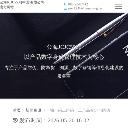
公海JCJC5500(中国)有限公司-
010-52987412
首
官方网站
user1234@mommy-g.com
页
品
牌
防
防
窜
RFID
公海JCJC5500
以产品数字身份管理技术为核心
伪
溯
电
专注于产品防伪、防窜货、溯源、数字营销等信息化建设的
源
子
数
服务商
标
字
智
签
营
慧
行
系
首页
>
新闻资讯
>
一物一码二维码：工艺品鉴定与防伪
销
智
业
关
发布时间：2026-05-20 16:02
统
能
应
于
新