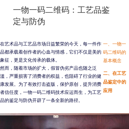
New
一物一码二维码：工艺品鉴
用
我
闻
日
定与防伪
们
资
文
讯
版
在艺术品与工艺品市场日益繁荣的今天，每一件作
一、一物一
品都承载着创作者的心血与情感，它们不仅是美的
码二维码的
象征，更是文化传承的载体。
基本概念
然而，随着市场的扩大，假冒伪劣产品也随之泛
二、在工艺
滥，严重损害了消费者的权益，也阻碍了行业的健
品鉴定中的
康发展。为了有效打击盗版，保护原创，提升消费
应用
者信任度，一物一码二维码技术应运而生，为工艺
品的鉴定与防伪开辟了一条全新的路径。