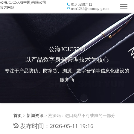
公海JCJC5500(中国)有限公司-
010-52987412
首
官方网站
user1234@mommy-g.com
页
品
牌
防
防
窜
RFID
公海JCJC5500
以产品数字身份管理技术为核心
伪
溯
电
专注于产品防伪、防窜货、溯源、数字营销等信息化建设的
源
子
数
服务商
标
字
智
签
营
慧
行
系
首页
>
新闻资讯
>
溯源码：进口商品不可或缺的一部分
销
智
业
关
发布时间：2026-05-11 19:16
统
能
应
于
新