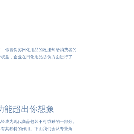
而，假冒伪劣日化用品的泛滥却给消费者的
者权益，企业在日化用品防伪方面进行了大
功能超出你想象
已经成为现代商品包装不可或缺的一部分。
各有其独特的作用。下面我们会从专业角度