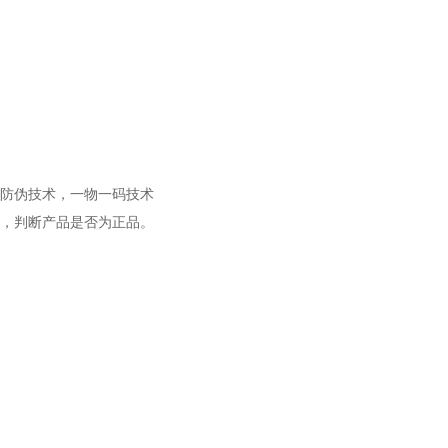
防伪技术，一物一码技术
，判断产品是否为正品。