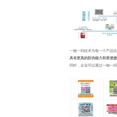
一物一码技术为每一个产品生
具有更高的防伪能力和更便捷
同时，企业可以通过一物一码