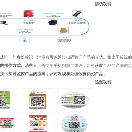
防伪功能
成唯一的身份标识，消费者可以通过扫码验证产品的真伪。
相比于传统的
的操作方式。
消费者只需使用手机扫描二维码，即可获取产品的详细信息
技术
实时监控产品的流向，及时发现和处理假冒伪劣产品。
追溯功能