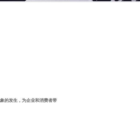
象的发生，为企业和消费者带