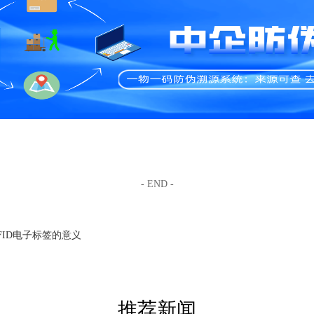
- END -
FID电子标签的意义
推荐新闻