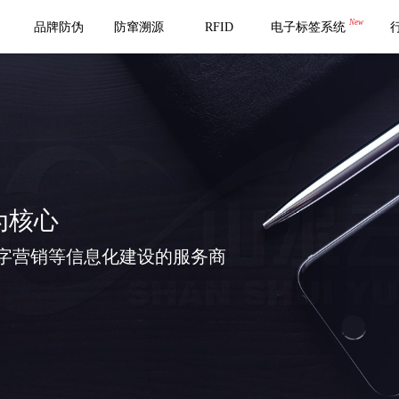
New
品牌防伪
防窜溯源
RFID
电子标签系统
为核心
字营销等信息化建设的服务商