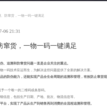
溯、防窜货，一物一码一键满足
06 21:31
防窜货，一物一码一键满足
伪、追溯和防窜货问题一直是企业关注的重点。
物一码技术应运而生，为解决这些问题提供了全新的解决方案。
品的防伪能力，还能实现产品全生命周期的追溯和管理，有效防止窜货现
赋予一个唯一的二维码或条形码。
细信息，包括生产日期、产地、批次、物流信息等。
平台，实现了产品从生产到销售再到消费的全流程追溯和管理。