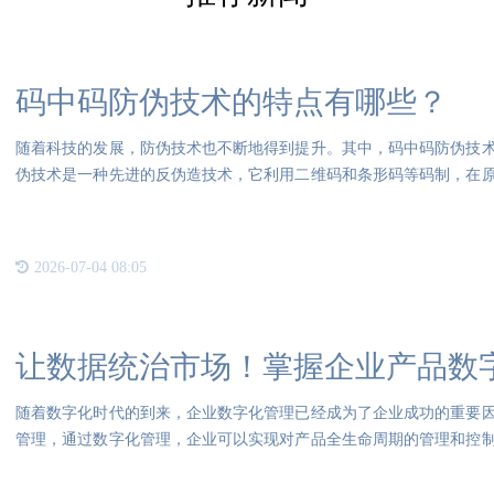
码中码防伪技术的特点有哪些？
随着科技的发展，防伪技术也不断地得到提升。其中，码中码防伪技
伪技术是一种先进的反伪造技术，它利用二维码和条形码等码制，在
重防
2026-07-04 08:05
让数据统治市场！掌握企业产品数
随着数字化时代的到来，企业数字化管理已经成为了企业成功的重要
管理，通过数字化管理，企业可以实现对产品全生命周期的管理和控
和市