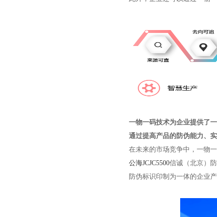
一物一码技术为企业提供了一
通过提高产品的防伪能力、实
在未来的市场竞争中，一物一
公海JCJC5500
信诚（北京）防
防伪标识印制为一体的企业产