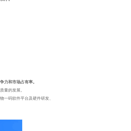
争力和市场占有率。
质量的发展。
于一物一码软件平台及硬件研发、