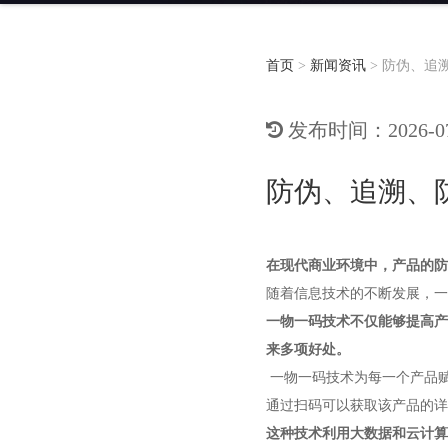
首页
>
新闻资讯
>
防伪、追
发布时间：2026-07-
防伪、追溯、
在现代商业环境中，产品的防
随着信息技术的不断发展，一
一物一码技术不仅能够提高产
来多项好处。
一物一码技术为每一个产品
通过扫码可以获取该产品的详
这种技术利用大数据和云计算