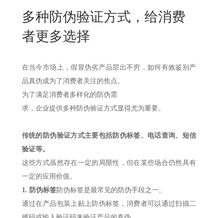
New
多种防伪验证方式，给消费
用
我
闻
日
者更多选择
们
资
文
讯
版
在当今市场上，假冒伪劣产品层出不穷，如何有效鉴别产
品真伪成为了消费者关注的焦点。
为了满足消费者多样化的防伪需
求，企业提供多种防伪验证方式显得尤为重要。
传统的防伪验证方式主要包括防伪标签、电话查询、短信
验证等。
这些方式虽然存在一定的局限性，但在某些场合仍然具有
一定的应用价值。
1.
防伪标签
防伪标签是最常见的防伪手段之一。
通过在产品包装上贴上防伪标签，消费者可以通过扫描二
维码或输入验证码来验证产品的真伪。