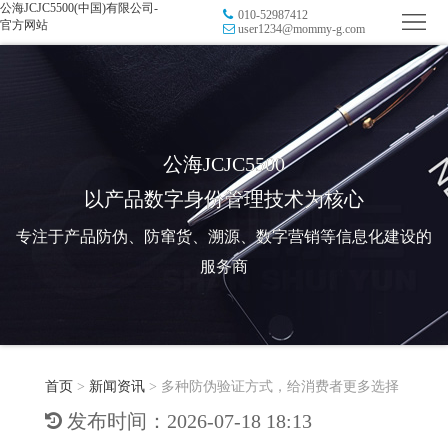
公海JCJC5500(中国)有限公司-
010-52987412
首
官方网站
user1234@mommy-g.com
页
品
牌
防
防
窜
RFID
公海JCJC5500
以产品数字身份管理技术为核心
伪
溯
电
专注于产品防伪、防窜货、溯源、数字营销等信息化建设的
源
子
数
服务商
标
字
智
签
营
慧
行
系
首页
>
新闻资讯
>
多种防伪验证方式，给消费者更多选择
销
智
业
关
发布时间：2026-07-18 18:13
统
能
应
于
新