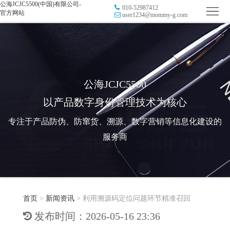
公海JCJC5500(中国)有限公司-
010-52987412
首
官方网站
user1234@mommy-g.com
页
品
牌
防
防
窜
RFID
公海JCJC5500
以产品数字身份管理技术为核心
伪
溯
电
专注于产品防伪、防窜货、溯源、数字营销等信息化建设的
源
子
数
服务商
标
字
智
签
营
慧
行
系
首页
>
新闻资讯
>
利用溯源码定位问题环节精准召回
销
智
业
关
发布时间：2026-05-16 23:36
统
能
应
于
新