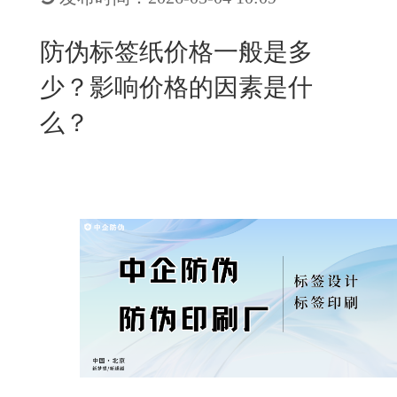
New
用
我
闻
日
防伪标签纸价格一般是多
们
资
文
少？影响价格的因素是什
讯
版
么？