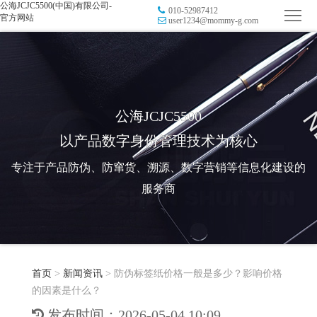
公海JCJC5500(中国)有限公司-
010-52987412
首
官方网站
user1234@mommy-g.com
页
品
牌
防
防
窜
RFID
公海JCJC5500
以产品数字身份管理技术为核心
伪
溯
电
专注于产品防伪、防窜货、溯源、数字营销等信息化建设的
源
子
数
服务商
标
字
智
签
营
慧
行
系
首页
>
新闻资讯
>
防伪标签纸价格一般是多少？影响价格
销
智
业
关
的因素是什么？
统
能
应
于
新
发布时间：2026-05-04 10:09