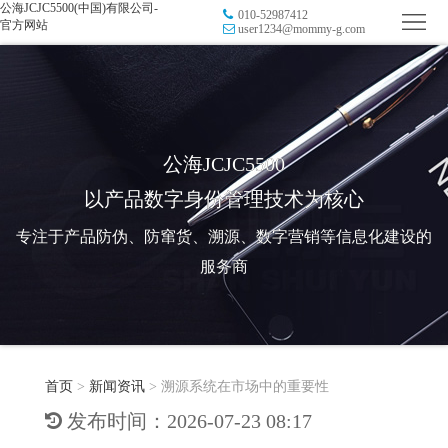
公海JCJC5500(中国)有限公司-
010-52987412
首
官方网站
user1234@mommy-g.com
页
品
牌
防
防
窜
RFID
公海JCJC5500
以产品数字身份管理技术为核心
伪
溯
电
专注于产品防伪、防窜货、溯源、数字营销等信息化建设的
源
子
数
服务商
标
字
智
签
营
慧
行
系
首页
>
新闻资讯
>
溯源系统在市场中的重要性
销
智
业
关
发布时间：2026-07-23 08:17
统
能
应
于
新