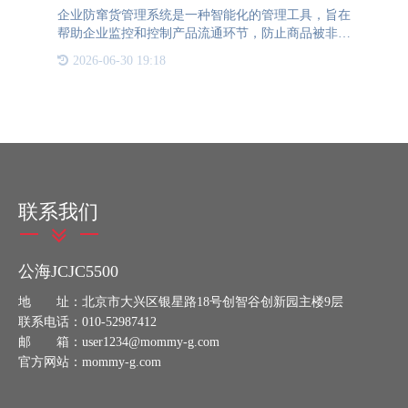
企业防窜货管理系统是一种智能化的管理工具，旨在
帮助企业监控和控制产品流通环节，防止商品被非法
转移、篡改或销售。这种系统利用先进的技术手段，
2026-06-30 19:18
如云计算、大数据和二维码扫描，为企业提供全面的
产品监控和追溯能
联系我们
公海JCJC5500
地 址：北京市大兴区银星路18号创智谷创新园主楼9层
联系电话：010-52987412
邮 箱：user1234@mommy-g.com
官方网站：mommy-g.com