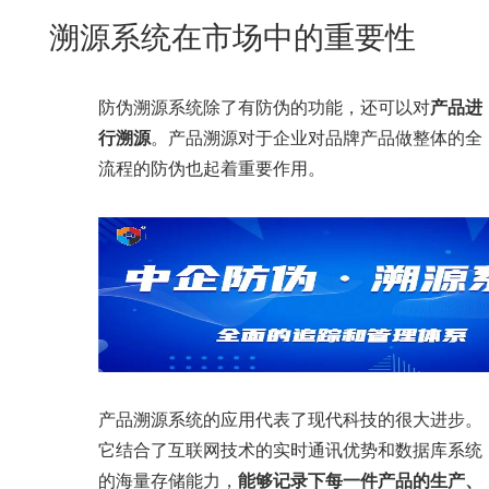
New
溯源系统在市场中的重要性
用
我
闻
日
们
资
文
防伪溯源系统除了有防伪的功能，还可以对
产品进
讯
版
行溯源
。产品溯源对于企业对品牌产品做整体的全
流程的防伪也起着重要作用。
产品溯源系统的应用代表了现代科技的很大进步。
它结合了互联网技术的实时通讯优势和数据库系统
的海量存储能力，
能够记录下每一件产品的生产、