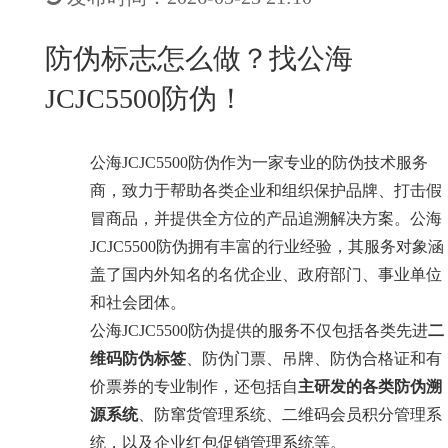
New
用
我
闻
日
防伪标志怎么做？找公海
们
资
文
JCJC5500防伪！
讯
版
公海JCJC5500
防伪作为一家专业的防伪技术服务
商，致力于帮助各类企业和组织保护品牌、打击假
冒商品，并提供全方位的产品追溯解决方案。公海
JCJC5500防伪拥有丰富的行业经验，其服务对象涵
盖了国内外知名的名优企业、政府部门、事业单位
和社会团体。
公海JCJC5500防伪提供的服务不仅包括各类先进
二
维码防伪标签
、防伪门票、吊牌、防伪合格证和有
价票券的专业制作，还包括自
主研发的各类防伪溯
源系统
、防窜货管理系统、二维码会员积分管理系
统，以及企业红包促销管理系统等。