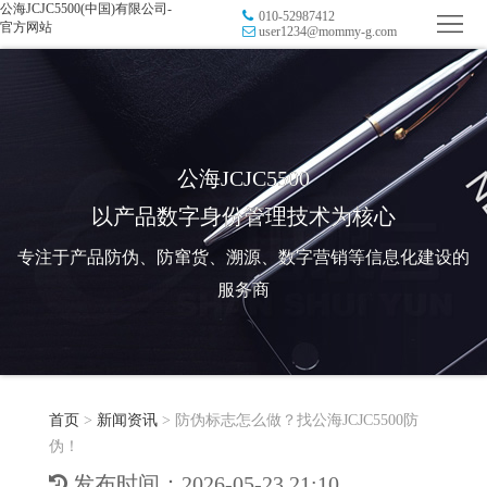
公海JCJC5500(中国)有限公司-
010-52987412
首
官方网站
user1234@mommy-g.com
页
品
牌
防
防
窜
RFID
公海JCJC5500
以产品数字身份管理技术为核心
伪
溯
电
专注于产品防伪、防窜货、溯源、数字营销等信息化建设的
源
子
数
服务商
标
字
智
签
营
慧
行
系
首页
>
新闻资讯
>
防伪标志怎么做？找公海JCJC5500防
销
智
业
关
伪！
统
能
应
于
新
发布时间：2026-05-23 21:10