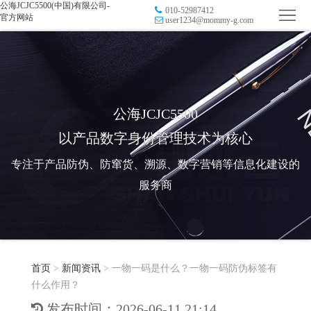
公海JCJC5500(中国)有限公司-
010-52987412
首
官方网站
user1234@mommy-g.com
页
品
牌
防
防
窜
RFID
公海JCJC5500
以产品数字身份管理技术为核心
伪
溯
电
专注于产品防伪、防窜货、溯源、数字营销等信息化建设的
源
子
数
服务商
标
字
智
签
营
慧
行
系
首页
>
新闻资讯
>
一物一码是什么？一物一码防伪标签有
销
智
业
关
什么作用？
统
能
应
于
新
发布时间：2026-06-11 21:14