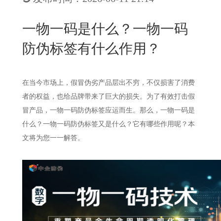
New
用
我
闻
日
一物一码是什么？一物一码
们
资
文
防伪标签有什么作用？
讯
版
在当今市场上，假冒伪劣产品层出不穷，不仅损害了消费
者的权益，也给品牌带来了巨大的损失。为了有效打击假
冒产品，一物一码防伪标签应运而生。那么，一物一码是
什么？一物一码防伪标签又是什么？它有哪些作用呢？本
文将为您一一解答。