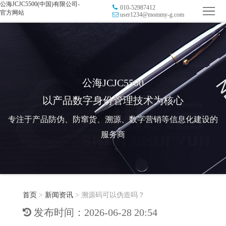
公海JCJC5500(中国)有限公司-
010-52987412
首
官方网站
user1234@mommy-g.com
页
品
牌
防
防
窜
RFID
公海JCJC5500
以产品数字身份管理技术为核心
伪
溯
电
专注于产品防伪、防窜货、溯源、数字营销等信息化建设的
源
子
数
服务商
标
字
智
签
营
慧
行
系
首页
>
新闻资讯
>
溯源码可以伪造吗？
销
智
业
关
发布时间：2026-06-28 20:54
统
能
应
于
新