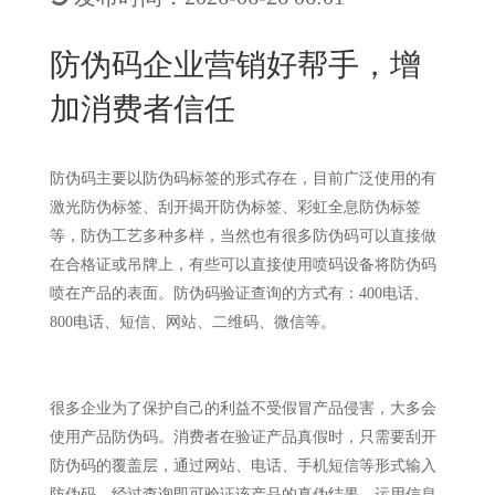
New
用
我
闻
日
防伪码企业营销好帮手，增
们
资
文
加消费者信任
讯
版
防伪码主要以防伪码标签的形式存在，目前广泛使用的有
激光防伪标签、刮开揭开防伪标签、彩虹全息防伪标签
等，防伪工艺多种多样，当然也有很多防伪码可以直接做
在合格证或吊牌上，有些可以直接使用喷码设备将防伪码
喷在产品的表面。防伪码验证查询的方式有：400电话、
800电话、短信、网站、二维码、微信等。
很多企业为了保护自己的利益不受假冒产品侵害，大多会
使用产品防伪码。消费者在验证产品真假时，只需要刮开
防伪码的覆盖层，通过网站、电话、手机短信等形式输入
防伪码，经过查询即可验证该产品的真伪结果。运用信息