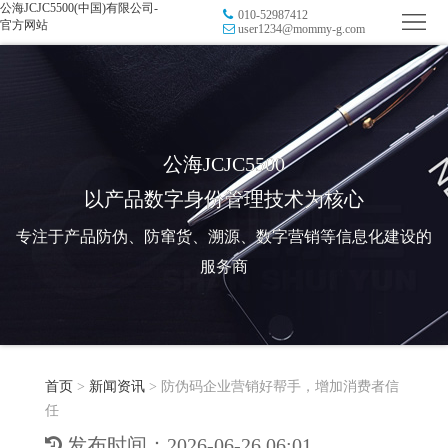
公海JCJC5500(中国)有限公司-
010-52987412
首
官方网站
user1234@mommy-g.com
页
品
牌
防
防
窜
RFID
公海JCJC5500
以产品数字身份管理技术为核心
伪
溯
电
专注于产品防伪、防窜货、溯源、数字营销等信息化建设的
源
子
数
服务商
标
字
智
签
营
慧
行
系
首页
>
新闻资讯
>
防伪码企业营销好帮手，增加消费者信
销
智
业
关
任
统
能
应
于
新
发布时间：2026-06-26 06:01