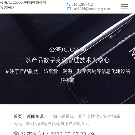
公海JCJC5500(中国)有限公司-
010-52987412
首
官方网站
user1234@mommy-g.com
页
品
牌
防
防
窜
RFID
公海JCJC5500
以产品数字身份管理技术为核心
伪
溯
电
专注于产品防伪、防窜货、溯源、数字营销等信息化建设的
源
子
数
服务商
标
字
智
签
营
慧
行
系
首页
>
新闻资讯
>
一物一码系统：开启个性化定制营销新
销
智
业
关
纪元，赋能品牌精准触达与用户深度互动
统
能
应
于
新
发布时间：2026-05-07 23:49