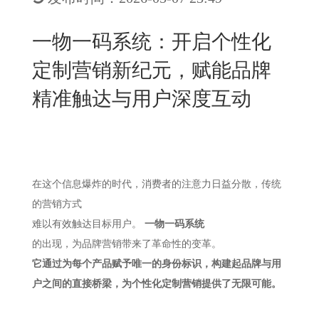
New
用
我
闻
日
一物一码系统：开启个性化
们
资
文
定制营销新纪元，赋能品牌
讯
版
精准触达与用户深度互动
在这个信息爆炸的时代，消费者的注意力日益分散，传统
的营销方式
难以有效触达目标用户。
一物一码系统
的出现，为品牌营销带来了革命性的变革
。
它通过为每个产品赋予唯一的身份标识，构建起品牌与用
户之间的直接桥梁，为个性化定制营销提供了无限可能。