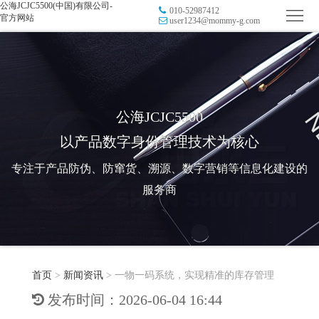
公海JCJC5500(中国)有限公司-
010-52987412
首
官方网站
user1234@mommy-g.com
页
品
牌
防
防
窜
RFID
公海JCJC5500
以产品数字身份管理技术为核心
伪
溯
电
专注于产品防伪、防窜货、溯源、数字营销等信息化建设的
源
子
数
服务商
标
字
智
签
营
慧
行
系
首页
>
新闻资讯
>
一物一码系统，实现精准的库存管理
销
智
业
关
发布时间：2026-06-04 16:44
统
能
应
于
新